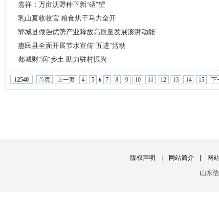
嘉祥：万亩沃野种下新“硒”望
乳山夏收收官 粮食烘干马力全开
郓城县做强优势产业释放高质量发展澎湃动能
惠民县全面开展节水宣传“五进”活动
郯城财“润”乡土 助力驻村振兴
首页
上一页
4
5
7
8
9
10
11
12
13
14
15
下
12540
6
版权声明
|
网站简介
|
网
山东信息