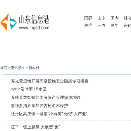
国际
山东
国内
社
关注
三农
民生
评
首页
>
资讯频道
>
新农村
寿光营里镇开展高空设施安全隐患专项排查
农担“及时雨”润麦田
五莲县数智赋能国有资产管理提质增效
嘉祥多措并举加强古树名木保护
牡丹区高庄镇：锚定“小而美” 做强“大产业”
茌平：链上起舞 大展宏“兔”