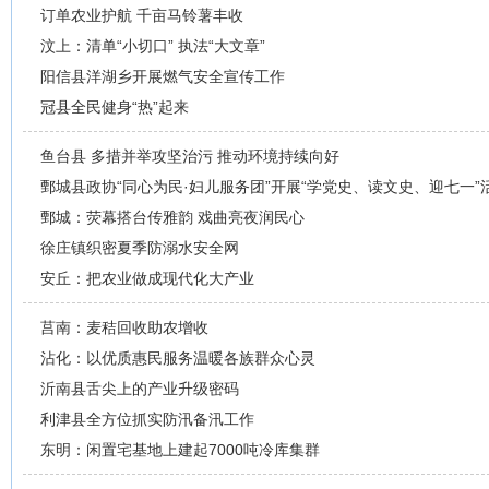
订单农业护航 千亩马铃薯丰收
汶上：清单“小切口” 执法“大文章”
阳信县洋湖乡开展燃气安全宣传工作
冠县全民健身“热”起来
鱼台县 多措并举攻坚治污 推动环境持续向好
鄄城县政协“同心为民·妇儿服务团”开展“学党史、读文史、迎七一”
鄄城：荧幕搭台传雅韵 戏曲亮夜润民心
徐庄镇织密夏季防溺水安全网
安丘：把农业做成现代化大产业
莒南：麦秸回收助农增收​
沾化：以优质惠民服务温暖各族群众心灵
沂南县舌尖上的产业升级密码
利津县全方位抓实防汛备汛工作
东明：闲置宅基地上建起7000吨冷库集群